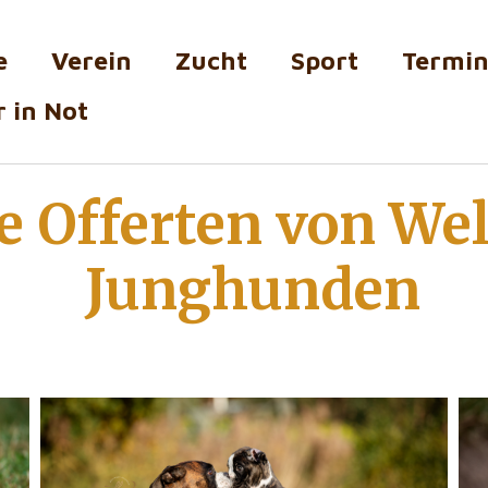
e
Verein
Zucht
Sport
Termi
 in Not
e Offerten von We
Junghunden