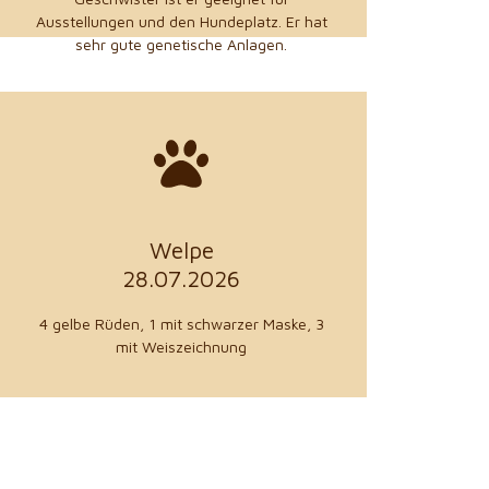
Ausstellungen und den Hundeplatz. Er hat
sehr gute genetische Anlagen.
zu den Details
aus 79211 Denzlingen
Welpe
Petra Gutmann
28.07.2026
Züchter
4 gelbe Rüden, 1 mit schwarzer Maske, 3
mit Weiszeichnung