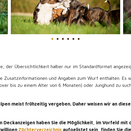
e, der Übersichtlichkeit halber nur im Standardformat angezeig
ere Zusatzinformationen und Angaben zum Wurf enthalten. Es w
xer bis zu einem Alter von 6 Monaten) oder Junghund zu suche
en meist frühzeitig vergeben. Daher weisen wir an dieser 
Deckanzeigen haben Sie die Möglichkeit, im Vorfeld mit de
iwilligen
Züchterverzeichnis
aufgelistet sein, finden Sie d