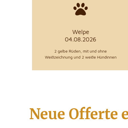
zu den Details
aus 57518 Steineroth
Welpe
Andrea Weller
04.08.2026
Züchter
2 gelbe Rüden, mit und ohne
Weißzeichnung und 2 weiße Hündinnen
Neue Offerte e