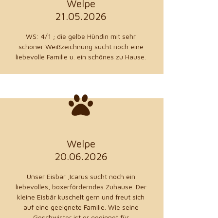
Welpe
aus 04639 Gößnitz
21.05.2026
Dagmar Reinboth
Züchter
WS: 4/1 ; die gelbe Hündin mit sehr
schöner Weißzeichnung sucht noch eine
liebevolle Familie u. ein schönes zu Hause.
zu den Details
Welpe
20.06.2026
aus 33129 Bentfeld
Unser Eisbär ,Icarus sucht noch ein
Kathuna Doborn
liebevolles, boxerförderndes Zuhause. Der
Züchter
kleine Eisbär kuschelt gern und freut sich
auf eine geeignete Familie. Wie seine
Geschwister ist er geeignet für