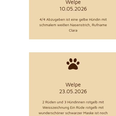
Welpe
aus 39120 Magdeburg
10.05.2026
Manuela Wießner
Züchter
4/4 Abzugeben ist eine gelbe Hündin mit
schmalem weißen Nasenstrich, Rufname
Clara
zu den Details
Welpe
aus 41836 Hückelhoven
23.05.2026
Susanne Rixen
2 Rüden und 3 Hündinnen rotgelb mit
Züchter
Weisszeichnung Ein Rüde rotgelb mit
wunderschöner schwarzer Maske ist noch