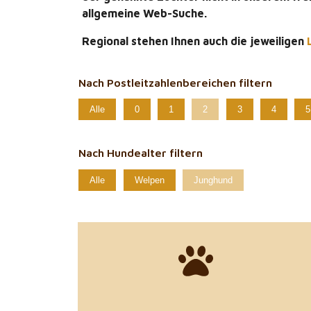
allgemeine Web-Suche.
Regional stehen Ihnen auch die jeweiligen
Nach Postleitzahlenbereichen filtern
Alle
0
1
2
3
4
5
Nach Hundealter filtern
Alle
Welpen
Junghund
zu den Details