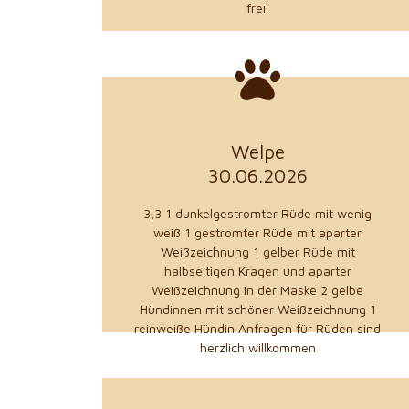
frei.
Welpe
zu den Details
30.06.2026
aus 64846 Groß-Zimmern
3,3 1 dunkelgestromter Rüde mit wenig
Claudia Dr. Scheurich
weiß 1 gestromter Rüde mit aparter
Weißzeichnung 1 gelber Rüde mit
Züchter
halbseitigen Kragen und aparter
Weißzeichnung in der Maske 2 gelbe
Hündinnen mit schöner Weißzeichnung 1
reinweiße Hündin Anfragen für Rüden sind
herzlich willkommen