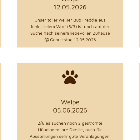
aus 15370 Petershagen
12.05.2026
Annette Queck
Unser toller weißer Bub Freddie aus
Züchter
fehlerfreiem Wurf (5/3) ist noch auf der
Suche nach seinem liebevollen Zuhause
🥰 Geburtstag 12.05.2026
zu den Details
Welpe
aus 63654 Büdingen
05.06.2026
Thomas Herget
2/6 es suchen noch 2 gestromte
Züchter
Hündinnen Ihre Familie, auch für
Ausstellungen sehr gute Veranlagungen.