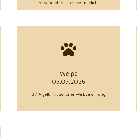
Abgabe ab der 32 KW möglich.
zu den Details
aus 40721 Hilden
Welpe
Kerstin Müller
05.07.2026
Züchter
3 / 4 gelb mit schöner Weißzeichnung