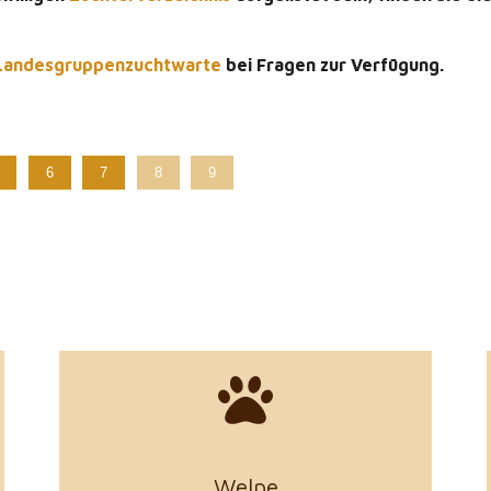
Landesgruppenzuchtwarte
bei Fragen zur Verfügung.
6
7
8
9
zu den Details
Welpe