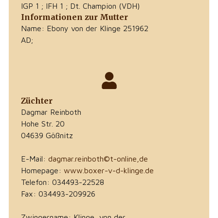
IGP 1 ; IFH 1 ; Dt. Champion (VDH)
Informationen zur Mutter
Name: Ebony von der Klinge 251962
AD;
Züchter
Dagmar Reinboth
Hohe Str. 20
04639 Gößnitz
E-Mail:
dagmar.reinboth©t-online,de
Homepage:
www.boxer-v-d-klinge.de
Telefon: 034493-22528
Fax: 034493-209926
Zwingername: Klinge, von der