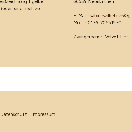
eißzeichnung 1 gelbe
66539 Neunkirchen
Rüden sind noch zu
E-Mail:
sabinewilhelm26©g
Mobil: 0176-70551570
Zwingername: Velvet Lips,
5
Datenschutz
Impressum