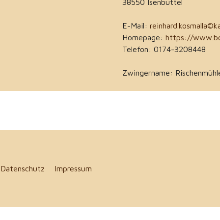
38550 Isenbüttel
E-Mail:
reinhard.kosmalla©k
Homepage:
https://www.bo
Telefon: 0174-3208448
Zwingername: Rischenmühle
5
Datenschutz
Impressum