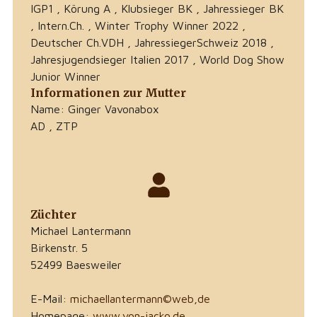
IGP1 , Körung A , Klubsieger BK , Jahressieger BK
, Intern.Ch. , Winter Trophy Winner 2022 ,
Deutscher Ch.VDH , JahressiegerSchweiz 2018 ,
Jahresjugendsieger Italien 2017 , World Dog Show
Junior Winner
Informationen zur Mutter
Name: Ginger Vavonabox
AD , ZTP
Züchter
Michael Lantermann
Birkenstr. 5
52499 Baesweiler
E-Mail:
michaellantermann©web,de
Homepage:
www.von-jacko.de