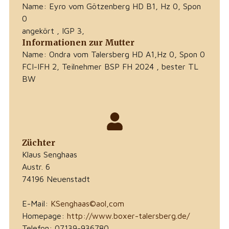
Name: Eyro vom Götzenberg HD B1, Hz 0, Spon
0
angekört , IGP 3,
Informationen zur Mutter
Name: Ondra vom Talersberg HD A1,Hz 0, Spon 0
FCI-IFH 2, Teilnehmer BSP FH 2024 , bester TL
BW
Züchter
Klaus Senghaas
Austr. 6
74196 Neuenstadt
E-Mail:
KSenghaas©aol,com
Homepage:
http://www.boxer-talersberg.de/
Telefon: 07139-936780