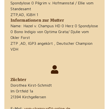
Spondylose 0 Pilgrim v. Hofmannstal / Ellie vom
Standesamt
ZTP,AD, IGBH 1
Informationen zur Mutter
Name: Hazel v. Champus HD 0 Herz 0 Spondylose
0 Bono Indigio von Optima Grata/ Djulie vom
Okler Forst
ZTP ,AD, IGP3 angekört , Deutscher Champion
VDH
Züchter
Dorothea Kirst-Schmidt
Im Ortfeld 1a
21394 Kirchgellersen
E-Mail:
vom-champus©t-online,de