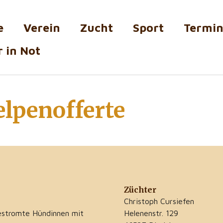
e
Verein
Zucht
Sport
Termi
 in Not
lpenofferte
Züchter
Christoph Cursiefen
estromte Hündinnen mit
Helenenstr. 129