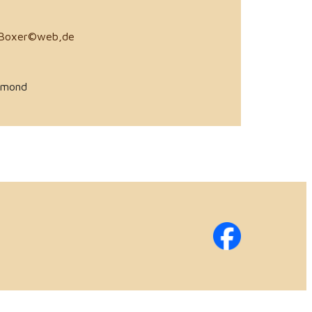
Boxer©web,de
amond