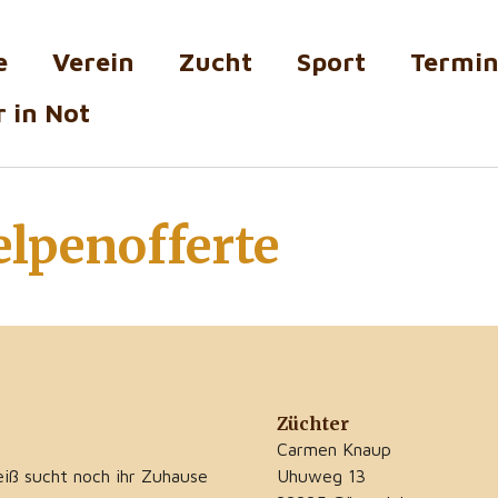
e
Verein
Zucht
Sport
Termi
 in Not
lpenofferte
Züchter
Carmen Knaup
iß sucht noch ihr Zuhause
Uhuweg 13