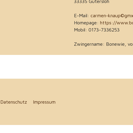
33335 Gütersloh
E-Mail:
carmen-knaup©gmx
Homepage:
https://www.b
Mobil: 0173-7336253
Zwingername: Bonewie, vo
5
Datenschutz
Impressum