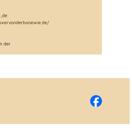
,de
oxervonderbonewie.de/
n der