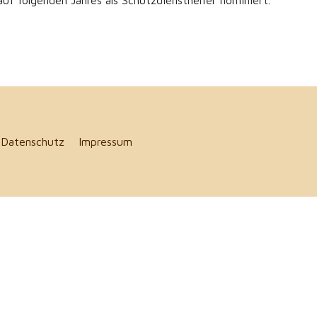
uf folgenden Jahres als Schutzdiensthelfer nominiert.
5
Datenschutz
Impressum