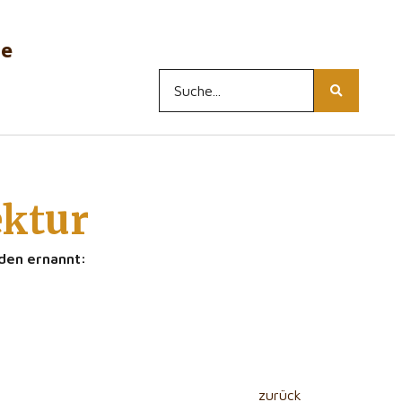
ne
ektur
den ernannt:
zurück