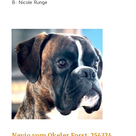
B: Nicole Runge
Nevio vom Okeler Forst, 254324